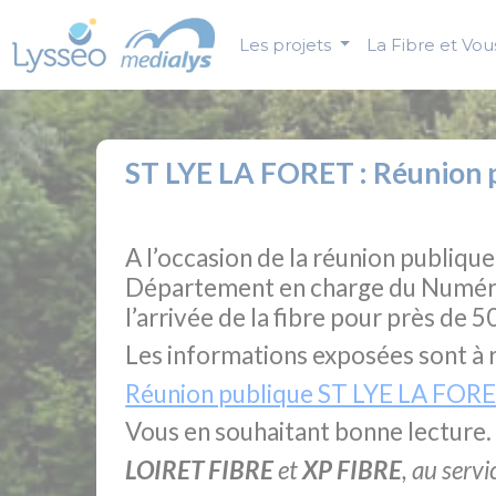
Panneau de gestion des cookies
Les projets
La Fibre et Vo
ST LYE LA FORET : Réunion p
A l’occasion de la réunion publiq
Département en charge du Numériq
l’arrivée de la fibre pour près de 
Les informations exposées sont à 
Réunion publique ST LYE LA FORET :
Vous en souhaitant bonne lecture.
LOIRET FIBRE
et
XP FIBRE
, au serv