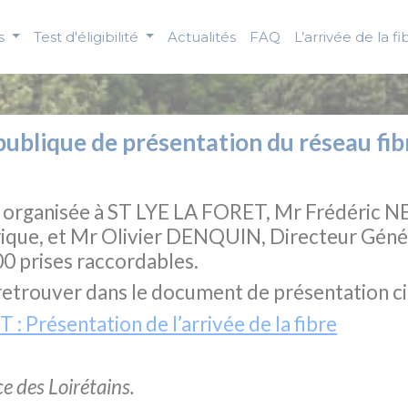
us
Test d'éligibilité
Actualités
FAQ
L’arrivée de la fi
ublique de présentation du réseau fib
ue organisée à ST LYE LA FORET, Mr Frédéric 
ue, et Mr Olivier DENQUIN, Directeur Génér
500 prises raccordables.
retrouver dans le document de présentation c
 Présentation de l’arrivée de la fibre
ice des
Loirétains
.