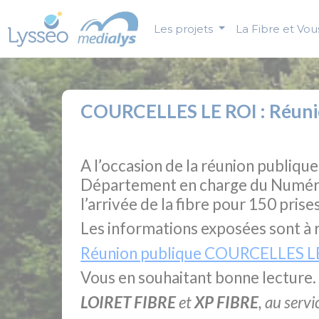
Panneau de gestion des cookies
Les projets
La Fibre et Vo
COURCELLES LE ROI : Réunion
A l’occasion de la réunion publi
Département en charge du Numériq
l’arrivée de la fibre pour 150 pris
Les informations exposées sont à 
Réunion publique COURCELLES LE RO
Vous en souhaitant bonne lecture.
LOIRET FIBRE
et
XP FIBRE
, au serv