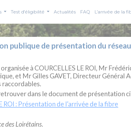
us
Test d'éligibilité
Actualités
FAQ
L’arrivée de la fi
 publique de présentation du réseau 
que organisée à COURCELLES LE ROI, Mr Frédér
ue, et Mr Gilles GAVET, Directeur Général Ad
es raccordables.
retrouver dans le document de présentation c
I : Présentation de l’arrivée de la fibre
ice des
Loirétains
.