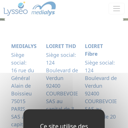
Panneau de gestion des cookies
MEDIALYS
LOIRET THD
LOIRET
Fibre
Siège
Siège social:
social:
124
Siège social:
16 rue du
Boulevard de
124
Général
Verdun
Boulevard de
Alain de
92400
Verdun
Boissieu
COURBEVOIE
92400
75015
SAS au
COURBEVOIE
PARIS
capital de 3
SAS au
SAS au
300 000
capital de 20
capital de
€uros
000 000
Ce site utilise des