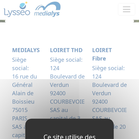
Panneau de gestion des cookies
MEDIALYS
LOIRET THD
LOIRET
Fibre
Siège
Siège social:
social:
124
Siège social:
16 rue du
Boulevard de
124
Général
Verdun
Boulevard de
Alain de
92400
Verdun
Boissieu
COURBEVOIE
92400
75015
SAS au
COURBEVOIE
PARIS
capital de 3
SAS au
SAS au
300 000
capital de 20
capital de
€uros
000 000
Ce site utilise des