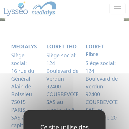
Panneau de gestion des cookies
MEDIALYS
LOIRET THD
LOIRET
Fibre
Siège
Siège social:
social:
124
Siège social:
16 rue du
Boulevard de
124
Général
Verdun
Boulevard de
Alain de
92400
Verdun
Boissieu
COURBEVOIE
92400
75015
SAS au
COURBEVOIE
PARIS
capital de 3
SAS au
SAS au
300 000
capital de 20
capital de
€uros
000 000
Ce site utilise des