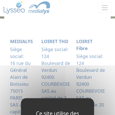
Panneau de gestion des cookies
MEDIALYS
LOIRET THD
LOIRET
Fibre
Siège
Siège social:
social:
124
Siège social:
16 rue du
Boulevard de
124
Général
Verdun
Boulevard de
Alain de
92400
Verdun
Boissieu
COURBEVOIE
92400
75015
SAS au
COURBEVOIE
PARIS
capital de 3
SAS au
SAS au
300 000
capital de 20
capital de
€uros
000 000
Ce site utilise des