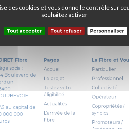
ilise des cookies et vous donne le contrôle sur ce
souhaitez activer
Tout accepter
Tout refuser
Personnaliser
OIRET Fibre
Pages
La Fibre et Vo
ège social:
Accueil
Particulier
24 Boulevard de
Le projet
Professionnel
erdun
Testez votre
Collectivité
2400
éligibilité
OURBEVOIE
Opérateur
Actualités
Copropriétés /
AS au capital de
L’arrivée de la
syndics
0 000 000
fibre
uros
Promoteurs /