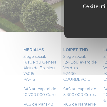
Ce site ut
MEDIALYS
LOIRET THD
L
Siège social:
Siège social:
Si
16 rue du Général
124 Boulevard de
1
Alain de Boissieu
Verdun
V
75015
92400
9
PARIS
COURBEVOIE
C
SAS au capital de
SAS au capital de
S
10 700 000 €uros
3 300 000 €uros
2
€
RCS de Paris 481
RCS de Nanterre