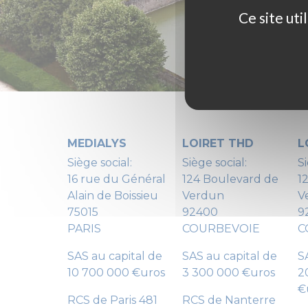
Ce site ut
MEDIALYS
LOIRET THD
L
Siège social:
Siège social:
Si
16 rue du Général
124 Boulevard de
1
Alain de Boissieu
Verdun
V
75015
92400
9
PARIS
COURBEVOIE
C
SAS au capital de
SAS au capital de
S
10 700 000 €uros
3 300 000 €uros
2
€
RCS de Paris 481
RCS de Nanterre