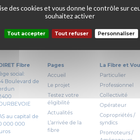
ilise des cookies et vous donne le contrôle sur ce
souhaitez activer
Tout accepter
Tout refuser
Personnaliser
OIRET Fibre
Pages
La Fibre et Vo
ège social:
Accueil
Particulier
24 Boulevard de
Le projet
Professionnel
erdun
Testez votre
Collectivité
2400
éligibilité
OURBEVOIE
Opérateur
Actualités
Copropriétés /
AS au capital de
L’arrivée de la
syndics
0 000 000
fibre
uros
Promoteurs /