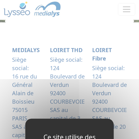
Panneau de gestion des cookies
MEDIALYS
LOIRET THD
LOIRET
Fibre
Siège
Siège social:
social:
124
Siège social:
16 rue du
Boulevard de
124
Général
Verdun
Boulevard de
Alain de
92400
Verdun
Boissieu
COURBEVOIE
92400
75015
SAS au
COURBEVOIE
PARIS
capital de 3
SAS au
SAS au
300 000
capital de 20
capital de
€uros
000 000
Ce site utilise des