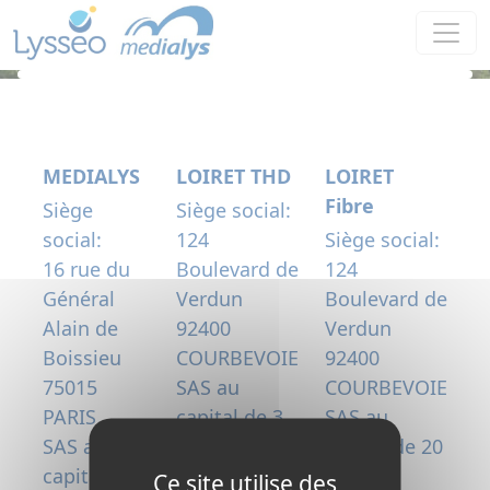
Panneau de gestion des cookies
MEDIALYS
LOIRET THD
LOIRET
Fibre
Siège
Siège social:
social:
124
Siège social:
16 rue du
Boulevard de
124
Général
Verdun
Boulevard de
Alain de
92400
Verdun
Boissieu
COURBEVOIE
92400
75015
SAS au
COURBEVOIE
PARIS
capital de 3
SAS au
SAS au
300 000
capital de 20
capital de
€uros
000 000
Ce site utilise des