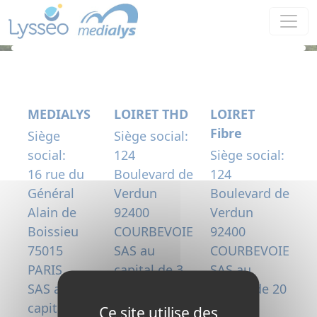
Panneau de gestion des cookies
MEDIALYS
LOIRET THD
LOIRET
Fibre
Siège
Siège social:
social:
124
Siège social:
16 rue du
Boulevard de
124
Général
Verdun
Boulevard de
Alain de
92400
Verdun
Boissieu
COURBEVOIE
92400
75015
SAS au
COURBEVOIE
PARIS
capital de 3
SAS au
SAS au
300 000
capital de 20
capital de
€uros
000 000
Ce site utilise des